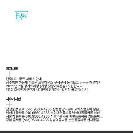
교육안내
>
바로가기
NEWS
공지사항
단축URL 무료 서비스 안내
상주북천 하늘채 파크원 모델하우스 구석구석 둘러보고 궁금증 해결하기
2025년 7월 정기트레킹 (가평 잣향기푸른숲) 모집합니다.
제1회 화성인지구걷기 세계인이 함계하는 발안천 플로깅(걷기)
자유게시판
삼성중앙 호빠 [o1o]9560-4285 삼성중앙역호빠 코엑스몰호빠 봉은…
낙성대 풀싸롱 010 9560 4285 낙성대역풀싸롱 낙성대동풀싸롱 낙성…
서울역 룸싸롱 010_9560_4285 서울역룸싸롱 회현동룸싸롱 명동룸싸…
강남 풀싸롱 [o1o]9560-4285 강남역풀싸롱 논현동풀싸롱 신사동풀…